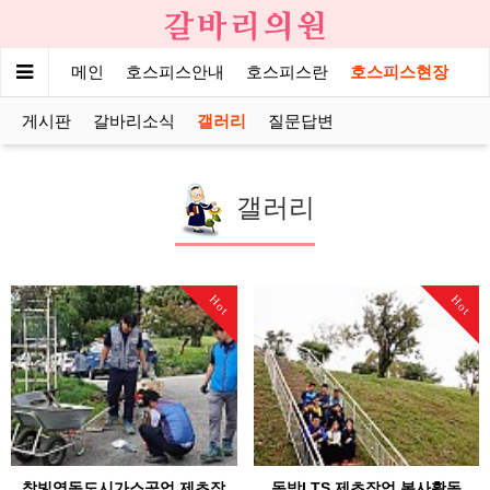
메인
호스피스안내
호스피스란
호스피스현장
게시판
갈바리소식
갤러리
질문답변
갤러리
Hot
Hot
참빛영동도시가스공업 제초작
동방LTS 제초작업 봉사활동