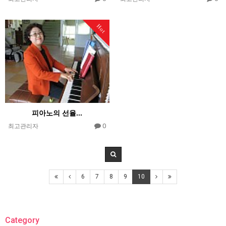
Hot
피아노의 선율...
0
최고관리자
6
7
8
9
10
Category