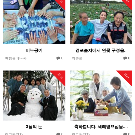
비누공예
경포습지에서 연꽃 구경을..
0
0
여행을떠나자
최종순
Hot
Hot
3월의 눈
축하합니다. 세례받으심을....
0
0
최고관리자
최고관리자