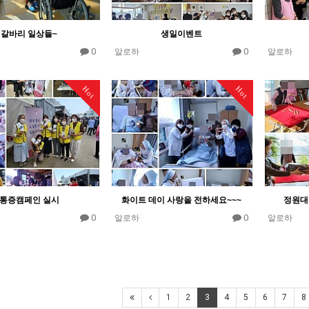
갈바리 일상들~
생일이벤트
0
0
알로하
알로하
Hot
Hot
통증캠페인 실시
화이트 데이 사랑을 전하세요~~~
정원대
0
0
알로하
알로하
1
2
3
4
5
6
7
8