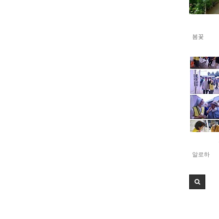
봄꽃
알로하