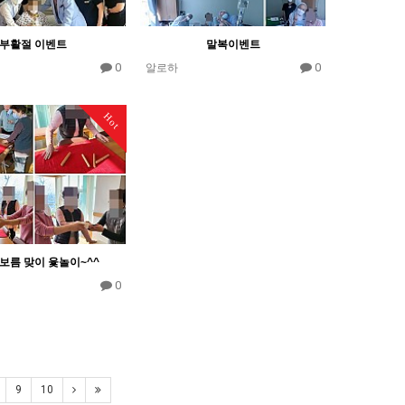
부활절 이벤트
말복이벤트
0
0
알로하
Hot
보름 맞이 윷놀이~^^
0
9
10