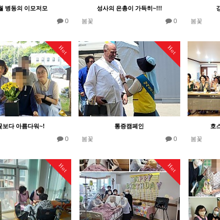
월 병동의 이모저모
성사의 은총이 가득히~!!!
0
0
봄꽃
봄꽃
Hot
Hot
꽃보다 아름다워~!
통증캠페인
호
0
0
봄꽃
봄꽃
Hot
Hot