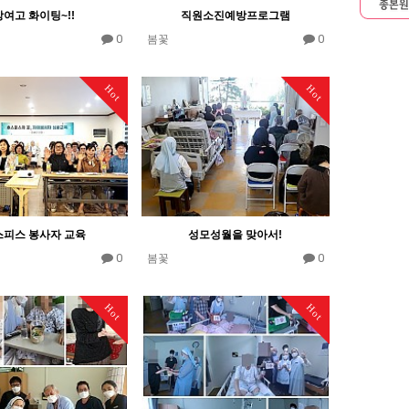
강여고 화이팅~!!
직원소진예방프로그램
0
0
봄꽃
Hot
Hot
스피스 봉사자 교육
성모성월을 맞아서!
0
0
봄꽃
Hot
Hot