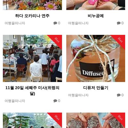
하다 오카리나 연주
비누공예
0
0
여행을떠나자
여행을떠나자
Hot
Hot
11월 20일 세째주 미사(위령의
디퓨저 만들기
달)
0
여행을떠나자
0
여행을떠나자
Hot
Hot