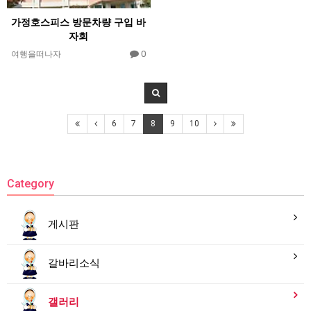
가정호스피스 방문차량 구입 바
자회
0
여행을떠나자
6
7
8
9
10
Category
게시판
갈바리소식
갤러리