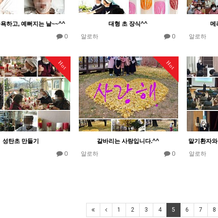
욕하고, 예뻐지는 날~~^^
대형 초 장식^^
메
0
0
알로하
알로하
Hot
Hot
성탄초 만들기
갈바리는 사랑입니다.^^
0
0
알로하
알로하
1
2
3
4
5
6
7
8