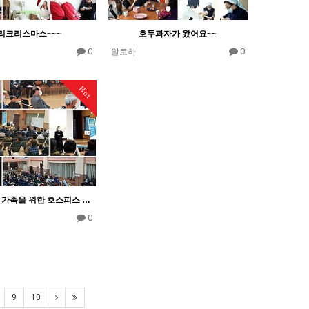
리크리스마스~~~
호두과자가 왔어요~~
0
0
알로하
Hot
말기환자와 가족을 위한 호스피스 완화의료 특강
0
9
10