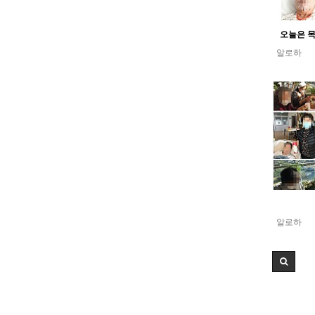
오늘은 목
알로하
알로하