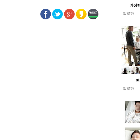
가정방
알로하
행
알로하