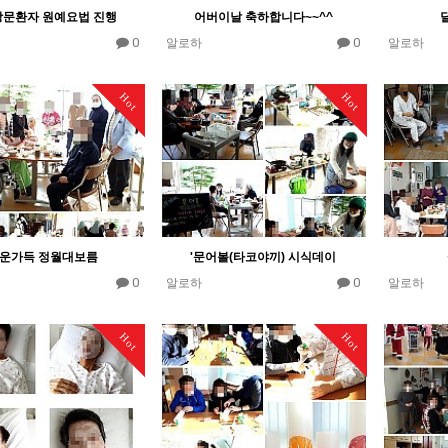
문환자 원예요법 진행
어버이날 축하합니다~~^^
0
0
알로하
알로하
Hot
Hot
운가득 정월대보름
'문어볼(타코야끼) 시식데이
0
0
알로하
알로하
Hot
Hot