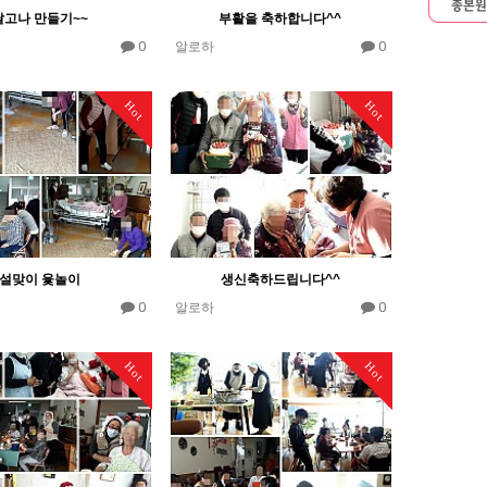
달고나 만들기~~
부활을 축하합니다^^
0
0
알로하
Hot
Hot
설맞이 윷놀이
생신축하드립니다^^
0
0
알로하
Hot
Hot