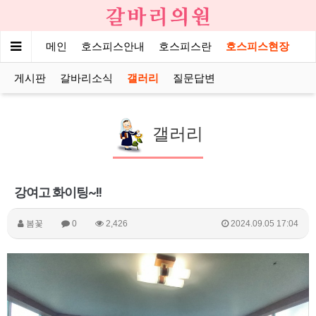
메인
호스피스안내
호스피스란
호스피스현장
게시판
갈바리소식
갤러리
질문답변
갤러리
강여고 화이팅~!!
봄꽃
0
2,426
2024.09.05 17:04