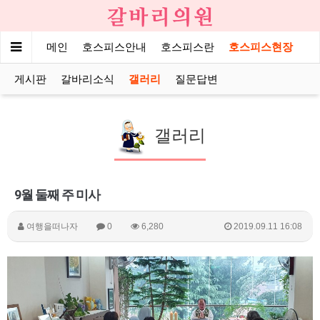
메인
호스피스안내
호스피스란
호스피스현장
게시판
갈바리소식
갤러리
질문답변
갤러리
9월 둘째 주 미사
여행을떠나자
0
6,280
2019.09.11 16:08