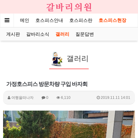
메인
호스피스안내
호스피스란
호스피스현장
게시판
갈바리소식
갤러리
질문답변
갤러리
가정호스피스 방문차량 구입 바자회
여행을떠나자
0
6,110
2019.11.11 14:01