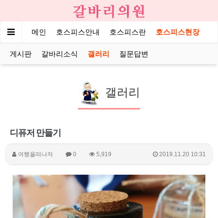
메인
호스피스안내
호스피스란
호스피스현장
게시판
갈바리소식
갤러리
질문답변
갤러리
디퓨저 만들기
여행을떠나자
0
5,919
2019.11.20 10:31